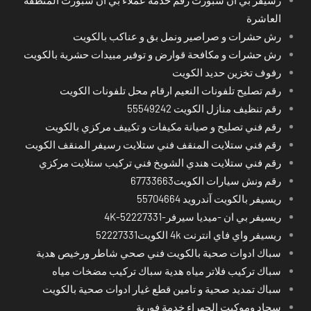
رسيفر بي ان سبورت رقم خدمة عملاء بي ان سبورت المنطقة
العاشرة
رش حشرات و صراصير ونمل بق و عناكب بالكويت
رش حشرات و مكافحة قوارض و توفير مبيدات حشرية بالكويت
رفوف تخزين حديد الكويت
رقم تصليح تلفونات النعيم ارقام محل تلفونات الكويت
رقم تنظيف منازل الكويت 55549242
رقم فني تصليح و صيانة مكيفات و تكييف مركزي بالكويت
رقم فني ستلايت المنقف فني ستلايت رسيفر المنقف الكويت
رقم فني ستلايت هندي الشويخ فني تركيب ستلايت مركزي
رقم ونش سيارات الكويت67733663
ريسيفر بالكويت آندرويد 55704664
ريسيفر بي ان -ميديا سيرفر-4K-52227331
ريسيفر واي فاي انترنت 4k الكويت52227331
سباك ادوات صحية بالكويت فني صحي شاطر ورخيص هدية
سباك تركيب فلاتر مياه هدية سباك تركيب مضخات مياه
سباك تمديد صحية و تامين قطع غيار ادوات صحية بالكويت
سجاد وموكيت الجهراء خدمة فورية