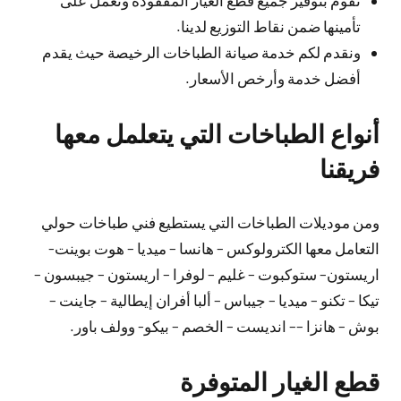
نقوم بتوفير جميع قطع الغيار المفقودة ونعمل على
تأمينها ضمن نقاط التوزيع لدينا.
ونقدم لكم خدمة صيانة الطباخات الرخيصة حيث يقدم
أفضل خدمة وأرخص الأسعار.
أنواع الطباخات التي يتعلمل معها
فريقنا
ومن موديلات الطباخات التي يستطيع فني طباخات حولي
التعامل معها الكترولوكس – هانسا – ميديا – هوت بوينت-
اريستون– ستوكبوت – غليم – لوفرا – اريستون – جيبسون –
تيكا – تكنو – ميديا – جيباس – ألبا أفران إيطالية – جاينت –
بوش – هانزا –– انديست – الخصم – بيكو- وولف باور.
قطع الغيار المتوفرة