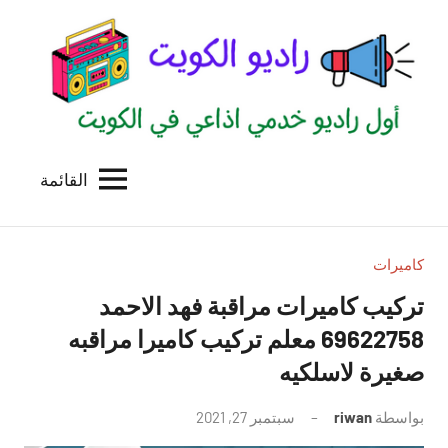
لتجاوز
لى
لمحتوى
القائمة
راديو
اول
منصة
الكويت
اذاعية
للاعلانات
كاميرات
الخدمية
تركيب كاميرات مراقبة فهد الاحمد
بالكويت
69622758 معلم تركيب كاميرا مراقبه
صغيرة لاسلكيه
بواسطة
riwan
سبتمبر 27, 2021
لا
توجد