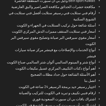
Bein sport Kuwait وكيل بي ان سبورت المنطقة العاشرة
مكافحة حشرات الحدائق مكافحة الصراصير والبق العارضية
أرقام فني ستلايت فني رسيفر ستلايت أفضل فني ستلايت في
الشويخ السكنية
أسئلة شائعة حول تركيب الستلايت في الجهراء و الكويت
أسعار فني ستلايت المنقف مميزات الدش المركزي الكويت
أسعار مقوي سيرفس البر صيانة وتصليح مقوي سيرفس البر
الكويت
أنواع الخدمات والإصلاحات مع فينشر مركز صيانة سيارات
فينشر
أنواع شتر و المينوم السالمي ألوان شتر السالمي صباغ الكويت
أهم أنواع دكتات التكييف المركزي غسيل مكيفات الكويت
أهم الأسئلة الشائعة حول حداد مظلات الضجيج
اتصل بنا
اختِيار رسيفر جيد برمجة الرسيفر 24 ساعة في الكويت
ارقام فنيي تكييف و تبريد في الكويت للتركيب والصيانة
اشتراك باقات بي ان سبورت السعودية فوري
اشتراك بي أن سبورت تركيب رسيفر الشويخ في الكويت