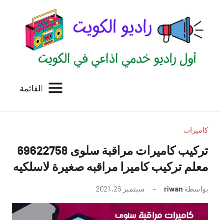
لتجاوز
لى
لمحتوى
القائمة
راديو
اول
منصة
الكويت
اذاعية
للاعلانات
كاميرات
الخدمية
تركيب كاميرات مراقبة سلوى 69622758
بالكويت
معلم تركيب كاميرا مراقبه صغيرة لاسلكيه
بواسطة
riwan
سبتمبر 26, 2021
لا
توجد
تعليقات