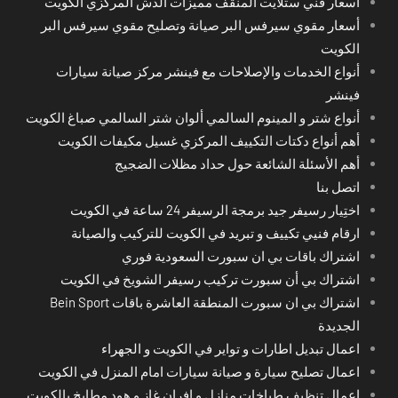
أسعار فني ستلايت المنقف مميزات الدش المركزي الكويت
أسعار مقوي سيرفس البر صيانة وتصليح مقوي سيرفس البر
الكويت
أنواع الخدمات والإصلاحات مع فينشر مركز صيانة سيارات
فينشر
أنواع شتر و المينوم السالمي ألوان شتر السالمي صباغ الكويت
أهم أنواع دكتات التكييف المركزي غسيل مكيفات الكويت
أهم الأسئلة الشائعة حول حداد مظلات الضجيج
اتصل بنا
اختِيار رسيفر جيد برمجة الرسيفر 24 ساعة في الكويت
ارقام فنيي تكييف و تبريد في الكويت للتركيب والصيانة
اشتراك باقات بي ان سبورت السعودية فوري
اشتراك بي أن سبورت تركيب رسيفر الشويخ في الكويت
اشتراك بي ان سبورت المنطقة العاشرة باقات Bein Sport
الجديدة
اعمال تبديل اطارات و تواير في الكويت و الجهراء
اعمال تصليح سيارة و صيانة سيارات امام المنزل في الكويت
اعمال تنظيف طباخات منازل و افران غاز و هود مطابخ بالكويت