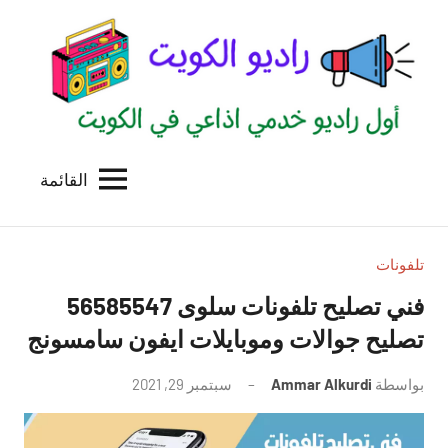
لتجاوز
لى
لمحتوى
القائمة
راديو
اول
منصة
الكويت
اذاعية
للاعلانات
تلفونات
الخدمية
فني تصليح تلفونات سلوى 56585547
بالكويت
تصليح جوالات وموبايلات ايفون سامسونج
بواسطة
Ammar Alkurdi
سبتمبر 29, 2021
لا
توجد
تعليقات