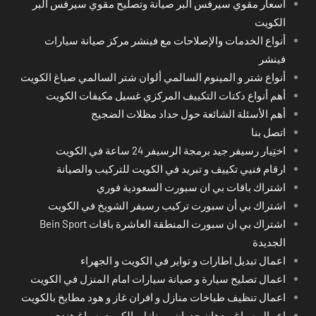
أسعار مقوي سيرفس البر صيانة وتصليح مقوي سيرفس البر
الكويت
أنواع الخدمات والإصلاحات مع فينشر مركز صيانة سيارات
فينشر
أنواع شتر و المينوم السالمي ألوان شتر السالمي صباغ الكويت
أهم أنواع دكتات التكييف المركزي غسيل مكيفات الكويت
أهم الأسئلة الشائعة حول حداد مظلات الضجيج
اتصل بنا
اختِيار رسيفر جيد برمجة الرسيفر 24 ساعة في الكويت
ارقام فنيي تكييف و تبريد في الكويت للتركيب والصيانة
اشتراك باقات بي ان سبورت السعودية فوري
اشتراك بي أن سبورت تركيب رسيفر الشويخ في الكويت
اشتراك بي ان سبورت المنطقة العاشرة باقات Bein Sport
الجديدة
اعمال تبديل اطارات و تواير في الكويت و الجهراء
اعمال تصليح سيارة و صيانة سيارات امام المنزل في الكويت
اعمال تنظيف طباخات منازل و افران غاز و هود مطابخ بالكويت
اعمال صباغ و دهان جدران و منازل بالكويت صباغ هندي