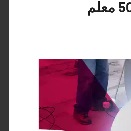
فني تركيب ستلايت سلوى 50994997 معلم