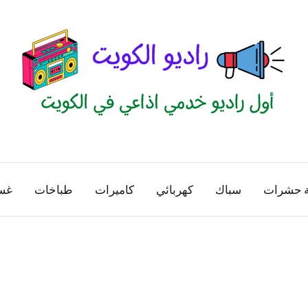
راديو
اول
منصة
الكويت
اذاعية
ة حشرات
سباك
كهربائي
كاميرات
طباخات
غس
للاعلانات
الخدمية
بالكويت