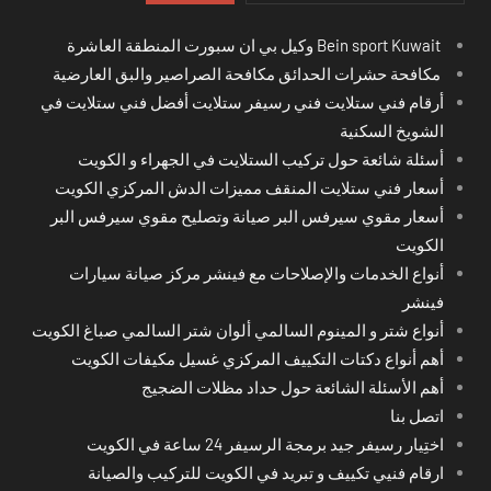
Bein sport Kuwait وكيل بي ان سبورت المنطقة العاشرة
مكافحة حشرات الحدائق مكافحة الصراصير والبق العارضية
أرقام فني ستلايت فني رسيفر ستلايت أفضل فني ستلايت في
الشويخ السكنية
أسئلة شائعة حول تركيب الستلايت في الجهراء و الكويت
أسعار فني ستلايت المنقف مميزات الدش المركزي الكويت
أسعار مقوي سيرفس البر صيانة وتصليح مقوي سيرفس البر
الكويت
أنواع الخدمات والإصلاحات مع فينشر مركز صيانة سيارات
فينشر
أنواع شتر و المينوم السالمي ألوان شتر السالمي صباغ الكويت
أهم أنواع دكتات التكييف المركزي غسيل مكيفات الكويت
أهم الأسئلة الشائعة حول حداد مظلات الضجيج
اتصل بنا
اختِيار رسيفر جيد برمجة الرسيفر 24 ساعة في الكويت
ارقام فنيي تكييف و تبريد في الكويت للتركيب والصيانة