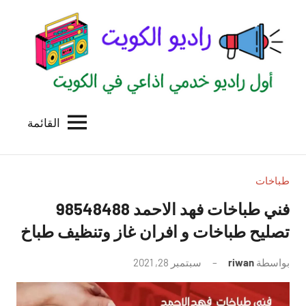
لتجاوز
لى
لمحتوى
القائمة
راديو
اول
منصة
الكويت
اذاعية
للاعلانات
طباخات
الخدمية
فني طباخات فهد الاحمد 98548488
بالكويت
تصليح طباخات و افران غاز وتنظيف طباخ
بواسطة
riwan
سبتمبر 28, 2021
لا
توجد
تعليقات