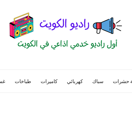
راديو
اول
منصة
الكويت
اذاعية
ة حشرات
سباك
كهربائي
كاميرات
طباخات
غس
للاعلانات
الخدمية
بالكويت