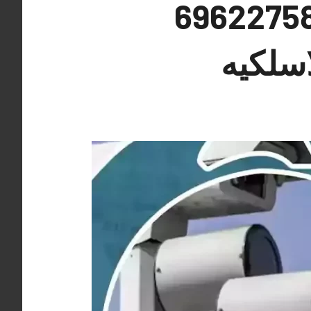
كيب كاميرات مراقبة جابر العلي 69622758
اسلكيه