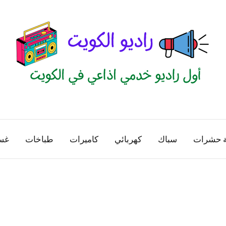
راديو
اول
منصة
الكويت
اذاعية
ة حشرات
سباك
كهربائي
كاميرات
طباخات
غس
للاعلانات
الخدمية
بالكويت