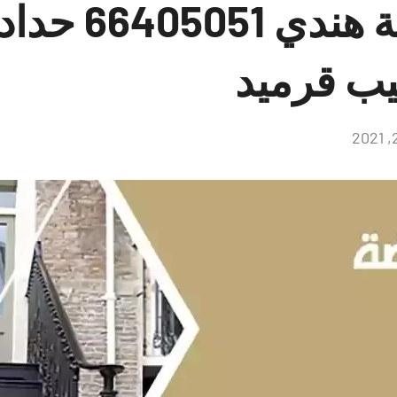
حداد الروضة ه
يب قرميد
لا
توجد
تعليقات