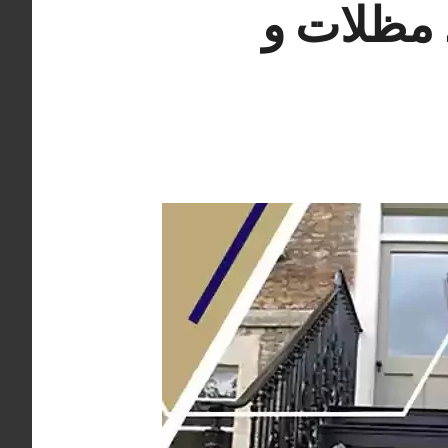
ندي 66405051 حداد مظلات و