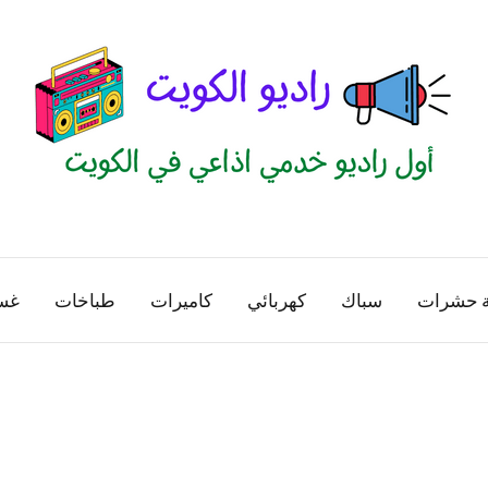
راديو
اول
منصة
الكويت
اذاعية
ة حشرات
سباك
كهربائي
كاميرات
طباخات
غس
للاعلانات
الخدمية
بالكويت