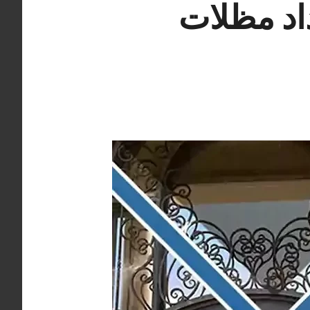
دوس هندي 66405051 حداد مظلات