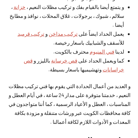
و يتمتع أيضا بالقيام بفك و تركيب مظلات النعيم ،
خزانة
،
سلالم ، شبوك ، برجولات ، غلاق المحلات ، نوافذ و مطابخ
أيضا .
يعمل الحداد ايضاً على
تركيب مداخن
و
تركيب قرميد
للأسقف والشبابيك باسعار رخيصة.
لدينا
فني المنيوم
محترف بالكويت.
كما ويعمل الحداد على
قص خرسانة
بالليزر و
قص
خراسانات
وتهشيميها باسعار بسيطة.
و العديد من أعمال الحدادة التي يقوم بها فني تركيب مظلات
النعيم ، خدمتنا متوفرة على مدار 24 ساعة ، في أيام العطل و
المناسبات ، العطل و الأعياد الرسمية ، كما أننا متواجدون في
كافة محافظات الكويت عبر ورشات متنقلة و مزودة بكافة
المعدات و الأدوات اللازم لكافة أعمالنا .