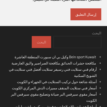
البحث
البحث
Bein sport Kuwait وكيل بي ان سبورت المنطقة العاشرة
مكافحة حشرات الحدائق مكافحة الصراصير والبق العارضية
أرقام فني ستلايت فني رسيفر ستلايت أفضل فني ستلايت في
الشويخ السكنية
أسئلة شائعة حول تركيب الستلايت في الجهراء و الكويت
أسعار فني ستلايت المنقف مميزات الدش المركزي الكويت
أسعار مقوي سيرفس البر صيانة وتصليح مقوي سيرفس البر
الكويت
أنواع الخدمات والإصلاحات مع فينشر مركز صيانة سيارات