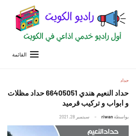
لتجاوز
لى
لمحتوى
القائمة
راديو
اول
منصة
الكويت
اذاعية
للاعلانات
حداد
الخدمية
حداد النعيم هندي 66405051 حداد مظلات
بالكويت
و ابواب و تركيب قرميد
بواسطة
riwan
سبتمبر 28, 2021
لا
توجد
تعليقات