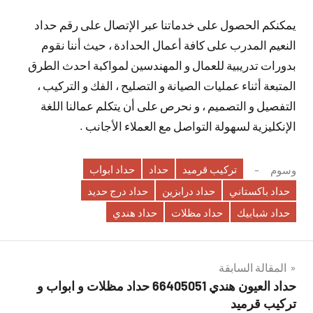
يمكنكم الحصول على خدماتنا عبر الإتصال على رقم حداد
النعيم المدرب على كافة أعمال الحدادة ، حيث أننا نقوم
بدورات تدريبية للعمال و المهندسين لمواكبة احدث الطرق
المتبعة أثناء عمليات الصيانة و التصليح ، الفك و التركيب ،
التفصيل و التصميم ، و نحرص على أن يتكلم عمالنا اللغة
الإنكليزية لسهولة التواصل مع العملاء الأجانب .
تركيب قرميد
حداد
حداد ابواب
وسوم
حداد باكستاني
حداد درابزين
حداد درج حديد
حداد شبابيك
حداد مظلات
حداد هندي
تصفّح
المقالة السابقة
حداد العيون هندي 66405051 حداد مظلات و ابواب و
المقالات
تركيب قرميد