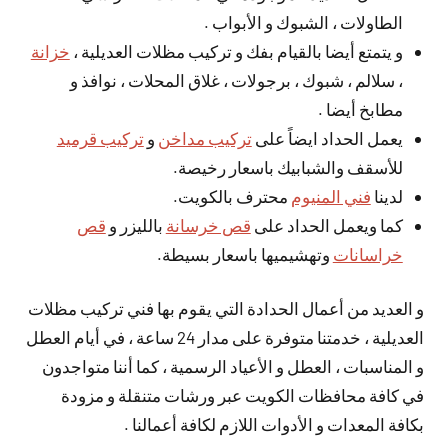
الطاولات ، الشبوك و الأبواب .
و يتمتع أيضا بالقيام بفك و تركيب مظلات العديلية ،
خزانة
، سلالم ، شبوك ، برجولات ، غلاق المحلات ، نوافذ و
مطابخ أيضا .
يعمل الحداد ايضاً على
تركيب مداخن
و
تركيب قرميد
للأسقف والشبابيك باسعار رخيصة.
لدينا
فني المنيوم
محترف بالكويت.
كما ويعمل الحداد على
قص خرسانة
بالليزر و
قص
خراسانات
وتهشيميها باسعار بسيطة.
و العديد من أعمال الحدادة التي يقوم بها فني تركيب مظلات
العديلية ، خدمتنا متوفرة على مدار 24 ساعة ، في أيام العطل
و المناسبات ، العطل و الأعياد الرسمية ، كما أننا متواجدون
في كافة محافظات الكويت عبر ورشات متنقلة و مزودة
بكافة المعدات و الأدوات اللازم لكافة أعمالنا .