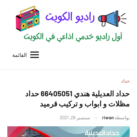
لتجاوز
لى
لمحتوى
القائمة
راديو
اول
منصة
الكويت
اذاعية
للاعلانات
حداد
الخدمية
حداد العديلية هندي 66405051 حداد
بالكويت
مظلات و ابواب و تركيب قرميد
بواسطة
riwan
سبتمبر 28, 2021
لا
توجد
تعليقات