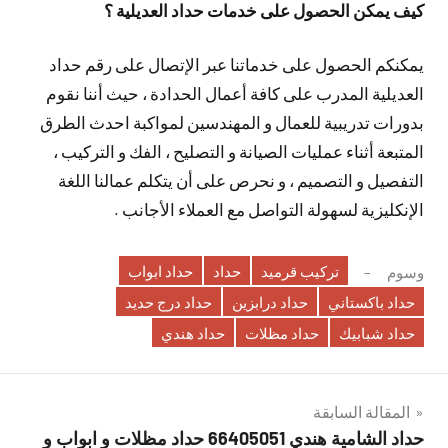
كيف يمكن الحصول على خدمات حداد العديلية ؟
يمكنكم الحصول على خدماتنا عبر الإتصال على رقم حداد
العديلية المدرب على كافة أعمال الحدادة ، حيث أننا نقوم
بدورات تدريبية للعمال و المهندسين لمواكبة احدث الطرق
المتبعة أثناء عمليات الصيانة و التصليح ، الفك و التركيب ،
التفصيل و التصميم ، و نحرص على أن يتكلم عمالنا اللغة
الإنكليزية لسهولة التواصل مع العملاء الأجانب .
تركيب قرميد
حداد
حداد ابواب
وسوم
حداد باكستاني
حداد درابزين
حداد درج حديد
حداد شبابيك
حداد مظلات
حداد هندي
تصفّح
المقالة السابقة
حداد الشامية هندي 66405051 حداد مظلات و ابواب و