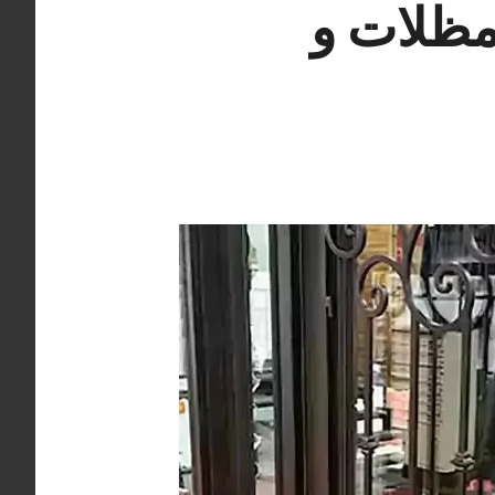
 66405051 حداد مظلات و