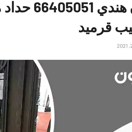
حداد العيون هندي
يب قرميد
لا
توجد
تعليقات