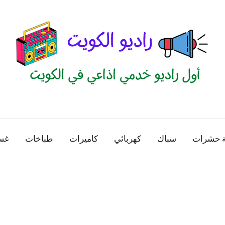
راديو
اول
منصة
الكويت
اذاعية
ة حشرات
سباك
كهربائي
كاميرات
طباخات
غس
للاعلانات
الخدمية
بالكويت