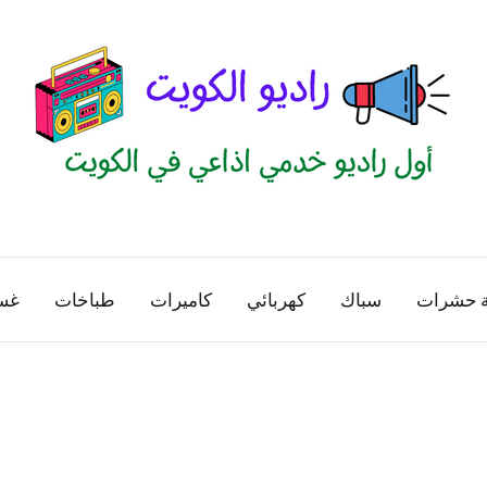
راديو
اول
منصة
الكويت
اذاعية
ة حشرات
سباك
كهربائي
كاميرات
طباخات
غس
للاعلانات
الخدمية
بالكويت