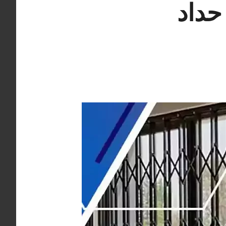
داد مبارك الكبير هندي 66405051 حداد