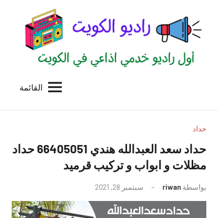
لتجاوز
لى
لمحتوى
القائمة
راديو
اول
منصة
الكويت
اذاعية
للاعلانات
حداد
الخدمية
حداد سعد العبدالله هندي 66405051 حداد
بالكويت
مظلات و ابواب و تركيب قرميد
بواسطة
riwan
سبتمبر 28, 2021
لا
توجد
تعليقات