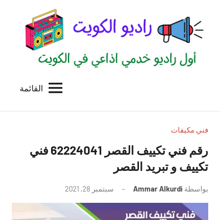
لتجاوز
لى
لمحتوى
القائمة
راديو
اول
منصة
الكويت
اذاعية
للاعلانات
فني مكيفات
الخدمية
رقم فني تكييف القصر 62224041 فني
بالكويت
تكييف و تبريد القصر
بواسطة
Ammar Alkurdi
سبتمبر 28, 2021
لا
توجد
تعليقات