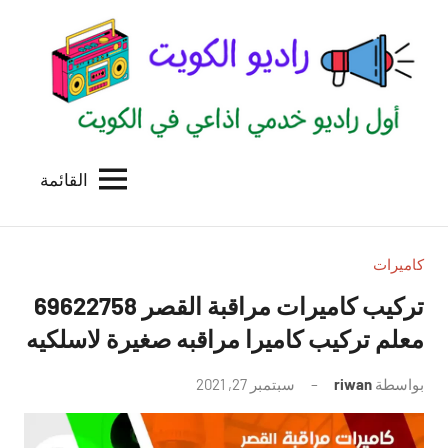
لتجاوز
لى
لمحتوى
القائمة
راديو
اول
منصة
الكويت
اذاعية
للاعلانات
كاميرات
الخدمية
تركيب كاميرات مراقبة القصر 69622758
بالكويت
معلم تركيب كاميرا مراقبه صغيرة لاسلكيه
بواسطة
riwan
سبتمبر 27, 2021
لا
توجد
تعليقات