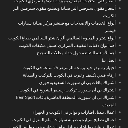
أسعار فني ستلايت المنقف مميزات الدش المركزي الكويت
أسعار مقوي سيرفس البر صيانة وتصليح مقوي سيرفس البر
الكويت
أنواع الخدمات والإصلاحات مع فينشر مركز صيانة سيارات
فينشر
أنواع شتر و المينوم السالمي ألوان شتر السالمي صباغ الكويت
أهم أنواع دكتات التكييف المركزي غسيل مكيفات الكويت
أهم الأسئلة الشائعة حول حداد مظلات الضجيج
اتصل بنا
اختِيار رسيفر جيد برمجة الرسيفر 24 ساعة في الكويت
ارقام فنيي تكييف و تبريد في الكويت للتركيب والصيانة
اشتراك باقات بي ان سبورت السعودية فوري
اشتراك بي أن سبورت تركيب رسيفر الشويخ في الكويت
اشتراك بي ان سبورت المنطقة العاشرة باقات Bein Sport
الجديدة
اعمال تبديل اطارات و تواير في الكويت و الجهراء
اعمال تصليح سيارة و صيانة سيارات امام المنزل في الكويت
اعمال تنظيف طباخات منازل و افران غاز و هود مطابخ بالكويت