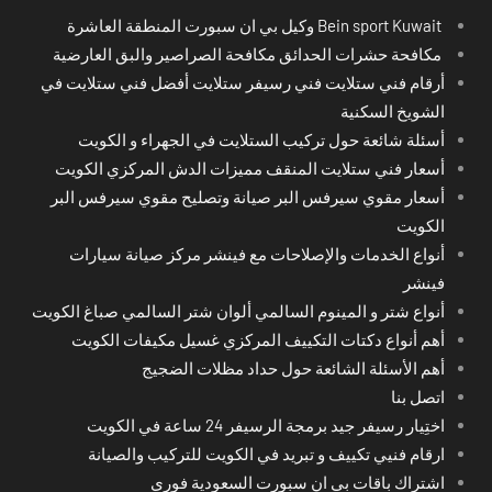
Bein sport Kuwait وكيل بي ان سبورت المنطقة العاشرة
مكافحة حشرات الحدائق مكافحة الصراصير والبق العارضية
أرقام فني ستلايت فني رسيفر ستلايت أفضل فني ستلايت في
الشويخ السكنية
أسئلة شائعة حول تركيب الستلايت في الجهراء و الكويت
أسعار فني ستلايت المنقف مميزات الدش المركزي الكويت
أسعار مقوي سيرفس البر صيانة وتصليح مقوي سيرفس البر
الكويت
أنواع الخدمات والإصلاحات مع فينشر مركز صيانة سيارات
فينشر
أنواع شتر و المينوم السالمي ألوان شتر السالمي صباغ الكويت
أهم أنواع دكتات التكييف المركزي غسيل مكيفات الكويت
أهم الأسئلة الشائعة حول حداد مظلات الضجيج
اتصل بنا
اختِيار رسيفر جيد برمجة الرسيفر 24 ساعة في الكويت
ارقام فنيي تكييف و تبريد في الكويت للتركيب والصيانة
اشتراك باقات بي ان سبورت السعودية فوري