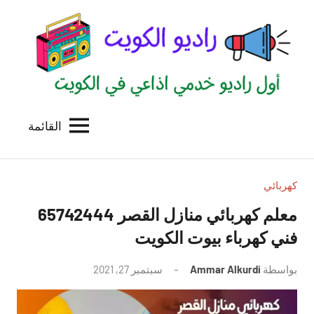
لتجاوز
لى
لمحتوى
القائمة
راديو
اول
منصة
الكويت
اذاعية
للاعلانات
كهربائي
الخدمية
معلم كهربائي منازل القصر 65742444
بالكويت
فني كهرباء بيوت الكويت
بواسطة
Ammar Alkurdi
سبتمبر 27, 2021
لا
توجد
تعليقات