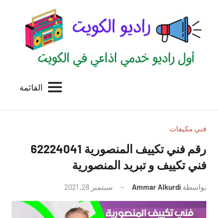
لتجاوز
لى
لمحتوى
القائمة
راديو
اول
منصة
الكويت
اذاعية
للاعلانات
فني مكيفات
الخدمية
رقم فني تكييف المنصورية 62224041
بالكويت
فني تكييف و تبريد المنصورية
بواسطة
Ammar Alkurdi
سبتمبر 28, 2021
لا
توجد
تعليقات