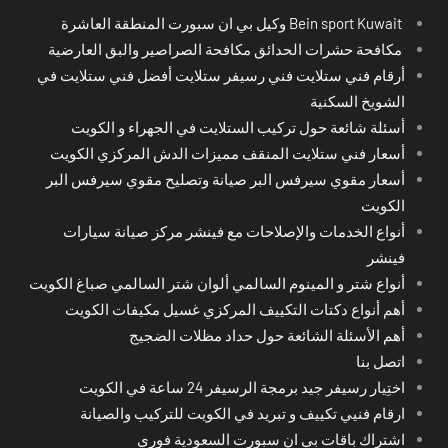
Bein sport Kuwait وكيل بي ان سبورت المنطقة العاشرة
مكافحة حشرات الحدائق مكافحة الصراصير والبق العارضية
أرقام فني ستلايت فني رسيفر ستلايت أفضل فني ستلايت في
الشويخ السكنية
أسئلة شائعة حول تركيب الستلايت في الجهراء و الكويت
أسعار فني ستلايت المنقف مميزات الدش المركزي الكويت
أسعار مقوي سيرفس البر صيانة وتصليح مقوي سيرفس البر
الكويت
أنواع الخدمات والإصلاحات مع فينشر مركز صيانة سيارات
فينشر
أنواع شتر و المينوم السالمي ألوان شتر السالمي صباغ الكويت
أهم أنواع دكتات التكييف المركزي غسيل مكيفات الكويت
أهم الأسئلة الشائعة حول حداد مظلات الضجيج
اتصل بنا
اختِيار رسيفر جيد برمجة الرسيفر 24 ساعة في الكويت
ارقام فنيي تكييف و تبريد في الكويت للتركيب والصيانة
اشتراك باقات بي ان سبورت السعودية فوري