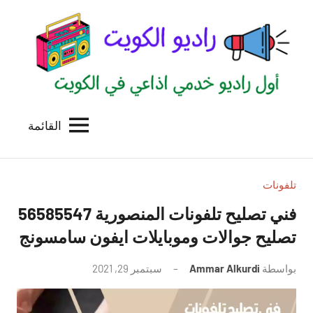
لتجاوز
لى
لمحتوى
القائمة
راديو
اول
منصة
الكويت
اذاعية
للاعلانات
تلفونات
الخدمية
فني تصليح تلفونات المنصورية 56585547
بالكويت
تصليح جوالات وموبايلات ايفون سامسونج
بواسطة
Ammar Alkurdi
سبتمبر 29, 2021
لا
توجد
تعليقات