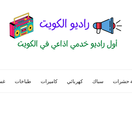
راديو
اول
منصة
الكويت
اذاعية
ة حشرات
سباك
كهربائي
كاميرات
طباخات
غس
للاعلانات
الخدمية
بالكويت