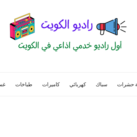
راديو
اول
منصة
الكويت
اذاعية
ة حشرات
سباك
كهربائي
كاميرات
طباخات
غس
للاعلانات
الخدمية
بالكويت