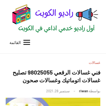
لتجاوز
لى
لمحتوى
القائمة
راديو
اول
منصة
الكويت
اذاعية
للاعلانات
غسالات
الخدمية
فني غسالات الرقعي 98025055 تصليح
بالكويت
غسالات اتوماتيك وغسالات صحون
بواسطة
riwan
سبتمبر 28, 2021
لا
توجد
تعليقات