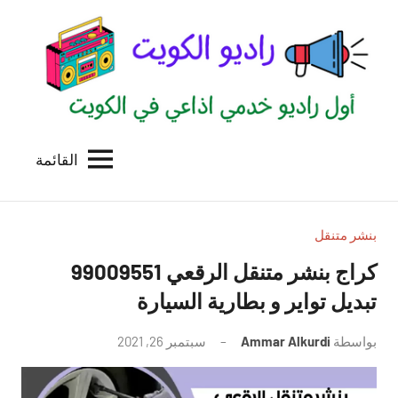
لتجاوز
لى
لمحتوى
القائمة
راديو
اول
منصة
الكويت
اذاعية
للاعلانات
بنشر متنقل
الخدمية
بالكويت
تبديل تواير و بطارية السيارة
بواسطة
Ammar Alkurdi
سبتمبر 26, 2021
لا
توجد
تعليقات