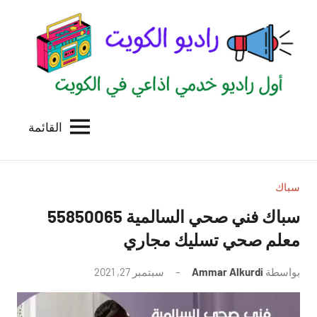
لتجاوز
لى
لمحتوى
القائمة
راديو
اول
منصة
الكويت
اذاعية
للاعلانات
سباك
الخدمية
سباك فني صحي السالمية 55850065
بالكويت
معلم صحي تسليك مجاري
بواسطة
Ammar Alkurdi
سبتمبر 27, 2021
لا
توجد
تعليقات