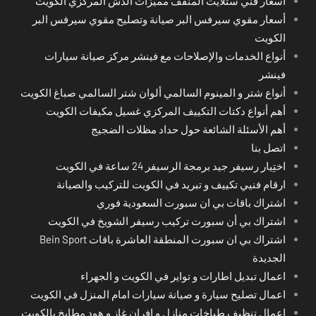
أسعار فني ستلايت المنقف مميزات الدش المركزي الكويت
أسعار مقوي سيرفس البر صيانة وتصليح مقوي سيرفس البر
الكويت
أنواع الخدمات والإصلاحات مع فينشر مركز صيانة سيارات
فينشر
أنواع شتر و المينوم السالمي ألوان شتر السالمي صباغ الكويت
أهم أنواع دكتات التكييف المركزي غسيل مكيفات الكويت
أهم الأسئلة الشائعة حول حداد مظلات الضجيج
اتصل بنا
اختِيار رسيفر جيد برمجة الرسيفر 24 ساعة في الكويت
ارقام فنيي تكييف و تبريد في الكويت للتركيب والصيانة
اشتراك باقات بي ان سبورت السعودية فوري
اشتراك بي أن سبورت تركيب رسيفر الشويخ في الكويت
اشتراك بي ان سبورت المنطقة العاشرة باقات Bein Sport
الجديدة
اعمال تبديل اطارات و تواير في الكويت و الجهراء
اعمال تصليح سيارة و صيانة سيارات امام المنزل في الكويت
اعمال تنظيف طباخات منازل و افران غاز و هود مطابخ بالكويت