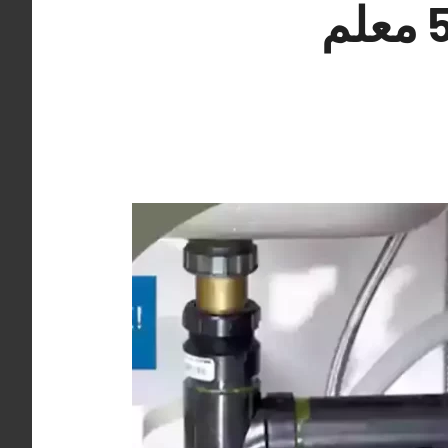
سباك فني صحي صبحان 55850065 معلم