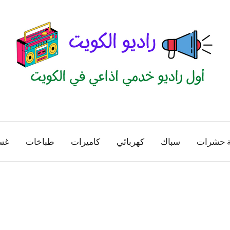
راديو
اول
منصة
الكويت
اذاعية
ة حشرات
سباك
كهربائي
كاميرات
طباخات
غس
للاعلانات
الخدمية
بالكويت