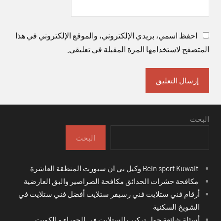
احفظ اسمي، بريدي الإلكتروني، والموقع الإلكتروني في هذا
المتصفح لاستخدامها المرة المقبلة في تعليقي.
البحث
البحث
Bein sport Kuwait وكيل بي ان سبورت المنطقة العاشرة
مكافحة حشرات الحدائق مكافحة الصراصير والبق العارضية
أرقام فني ستلايت فني رسيفر ستلايت أفضل فني ستلايت في
الشويخ السكنية
أسئلة شائعة حول تركيب الستلايت في الجهراء و الكويت