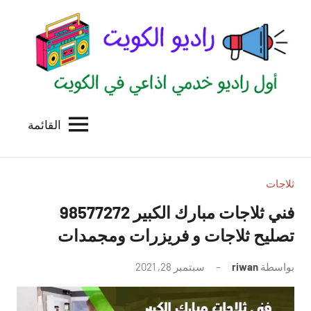
لتجاوز
لى
لمحتوى
القائمة
راديو
اول
منصة
الكويت
اذاعية
للاعلانات
ثلاجات
الخدمية
فني ثلاجات مبارك الكبير 98577272
بالكويت
تصليح ثلاجات و فريزرات ومجمدات
بواسطة
riwan
سبتمبر 28, 2021
لا
توجد
تعليقات