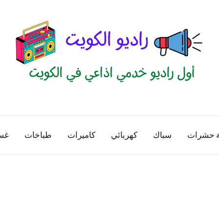
راديو
اول
منصة
الكويت
اذاعية
ة حشرات
سباك
كهربائي
كاميرات
طباخات
غس
للاعلانات
الخدمية
بالكويت