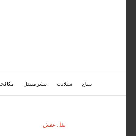
التجاوز
إلى
المحتوى
صباغ
ستلايت
بنشر متنقل
مكافح
نقل عفش