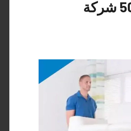
شركات نقل عفش السرة 50993766 شركة