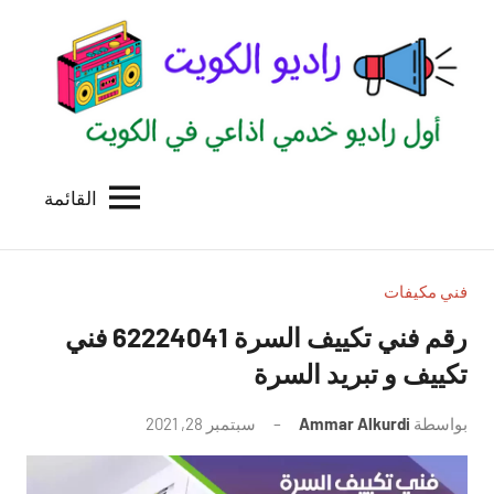
لتجاوز
لى
لمحتوى
القائمة
راديو
اول
منصة
الكويت
اذاعية
للاعلانات
فني مكيفات
الخدمية
رقم فني تكييف السرة 62224041 فني
بالكويت
تكييف و تبريد السرة
بواسطة
Ammar Alkurdi
سبتمبر 28, 2021
لا
توجد
تعليقات