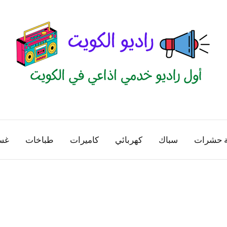
راديو
اول
منصة
الكويت
اذاعية
ة حشرات
سباك
كهربائي
كاميرات
طباخات
غس
للاعلانات
الخدمية
بالكويت