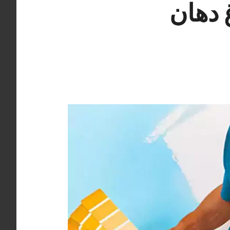
66405052 صباغ دهان