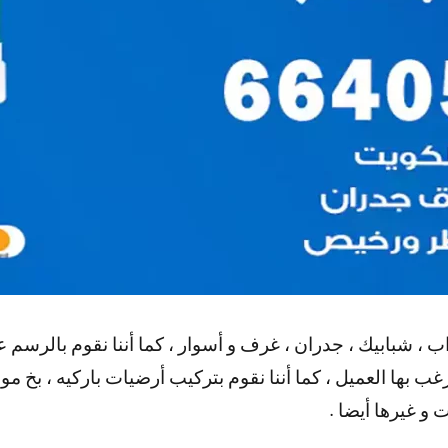
اب ، شبابيك ، جدران ، غرف و أسوار ، كما أننا نقوم بالرسم
 بها العميل ، كما أننا نقوم بتركيب أرضيات باركيه ، بخ مو
 و غيرها أيضا .