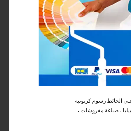
 على الحائط رسوم كرتونية
بيليا ، صباغة مفروشات ،