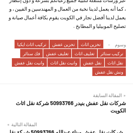
عبر ورشات متنقلة لتلبية جميع رغباتكم بسرعة و دون إنتظار
، كما أنه يعمل لدينا نخبة من العمال و المهندسين و الفيين ، و
يعمل لدينا أفضل نجار في الكويت يقوم بكافة أعمال صيانة و
تصليح الموبيليا و المطابخ .
تخزين اثاث
تخزين عفش
تركيب اثاث ايكيا
وسوم
تركيب ستائر
تغليف اثاث
تغليف عفش
فك ستائر
نقل اثاث
نقل عفش
وانيت نقل اثاث
وانيت نقل عفش
ونش نقل عفش
تصفّح
المقالة السابقة
شركات نقل عفش بنيدر 50993766 شركة نقل اثاث
المقالات
الكويت
المقالة التالية
شركات نقل عفش ميناء عبدالله 50993766 شركة نقل