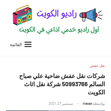
لتجاوز
لى
لمحتوى
القائمة
راديو
اول
منصة
الكويت
اذاعية
للاعلانات
نقل عفش
الخدمية
شركات نقل عفش ضاحية علي صباح
بالكويت
السالم 50993766 شركة نقل اثاث
الكويت
بواسطة
riwan
سبتمبر 27, 2021
لا
توجد