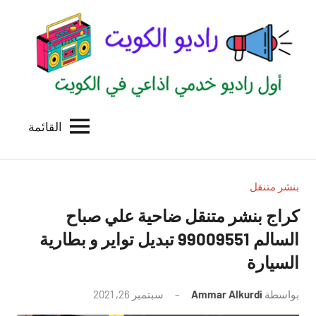
لتجاوز
لى
لمحتوى
القائمة
راديو
اول
منصة
الكويت
اذاعية
للاعلانات
بنشر متنقل
الخدمية
كراج بنشر متنقل ضاحية علي صباح
بالكويت
السالم 99009551‬ تبديل تواير و بطارية
السيارة
بواسطة
Ammar Alkurdi
سبتمبر 26, 2021
لا
توجد