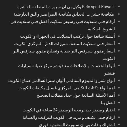
Bein sport Kuwait وكيل بي ان سبورت المنطقة العاشرة
مكافحة حشرات الحدائق مكافحة الصراصير والبق العارضية
أرقام فني ستلايت فني رسيفر ستلايت أفضل فني ستلايت في
الشويخ السكنية
أسئلة شائعة حول تركيب الستلايت في الجهراء و الكويت
أسعار فني ستلايت المنقف مميزات الدش المركزي الكويت
أسعار مقوي سيرفس البر صيانة وتصليح مقوي سيرفس البر
الكويت
أنواع الخدمات والإصلاحات مع فينشر مركز صيانة سيارات
فينشر
أنواع شتر و المينوم السالمي ألوان شتر السالمي صباغ الكويت
أهم أنواع دكتات التكييف المركزي غسيل مكيفات الكويت
أهم الأسئلة الشائعة حول حداد مظلات الضجيج
اتصل بنا
اختِيار رسيفر جيد برمجة الرسيفر 24 ساعة في الكويت
ارقام فنيي تكييف و تبريد في الكويت للتركيب والصيانة
اشتراك باقات بي ان سبورت السعودية فوري