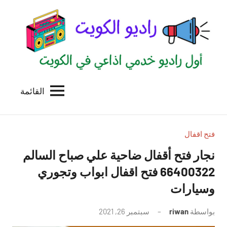
لتجاوز
لى
لمحتوى
القائمة
راديو
اول
منصة
الكويت
اذاعية
للاعلانات
فتح اقفال
الخدمية
نجار فتح أقفال ضاحية علي صباح السالم
بالكويت
66400322 فتح اقفال ابواب وتجوري
وسيارات
بواسطة
riwan
سبتمبر 26, 2021
لا
توجد