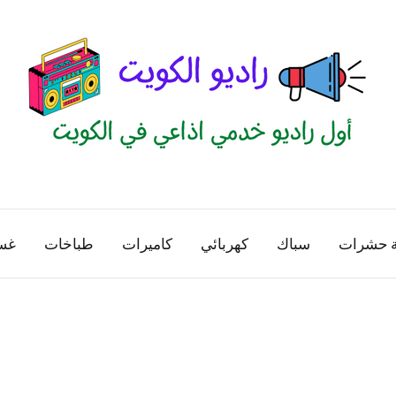
راديو
اول
منصة
الكويت
اذاعية
ة حشرات
سباك
كهربائي
كاميرات
طباخات
غس
للاعلانات
الخدمية
بالكويت