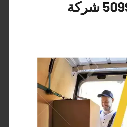
شركات نقل عفش الصباحية 50993766 شركة