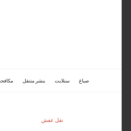
التجاوز
إلى
المحتوى
صباغ
ستلايت
بنشر متنقل
مكافح
نقل عفش