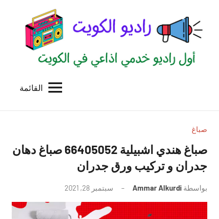
لتجاوز
لى
لمحتوى
القائمة
راديو
اول
منصة
الكويت
اذاعية
للاعلانات
صباغ
الخدمية
صباغ هندي اشبيلية 66405052 صباغ دهان
بالكويت
جدران و تركيب ورق جدران
بواسطة
Ammar Alkurdi
سبتمبر 28, 2021
لا
توجد
تعليقات