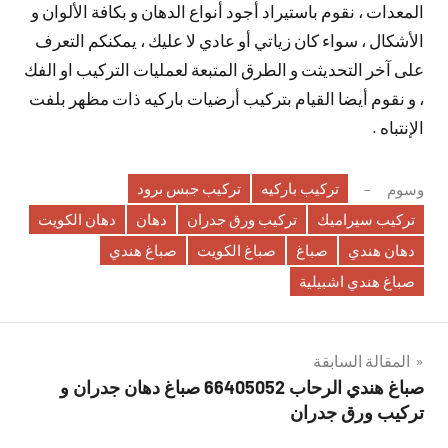
المعدات ، نقوم باستيراد أجود أنواع الدهان و بكافة الألوان و
الأشكال ، سواء كان زياتي أو عادي لا عليك ، يمكنكم التعرف
على آخر التحديثت و الطرق المتبعة لعمليات التركيب او الفك
، و نقوم أيضا القيام بتركيب أرضيات باركيه ذات مظهر بلفت
الإنتباه .
تركيب باركيه
تركيب جبس برود
وسوم
تركيب سيراميك
تركيب ورق جدران
دهان
دهان الكويت
دهان هندي
صباغ
صباغ الكويت
صباغ هندي
صباغ هندي اشبيلية
تصفّح
المقالة السابقة
صباغ هندي الرحاب 66405052 صباغ دهان جدران و
المقالات
تركيب ورق جدران