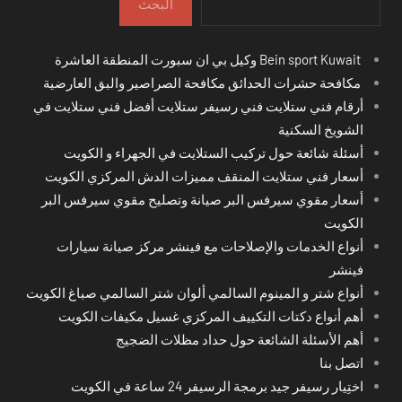
البحث
Bein sport Kuwait وكيل بي ان سبورت المنطقة العاشرة
مكافحة حشرات الحدائق مكافحة الصراصير والبق العارضية
أرقام فني ستلايت فني رسيفر ستلايت أفضل فني ستلايت في
الشويخ السكنية
أسئلة شائعة حول تركيب الستلايت في الجهراء و الكويت
أسعار فني ستلايت المنقف مميزات الدش المركزي الكويت
أسعار مقوي سيرفس البر صيانة وتصليح مقوي سيرفس البر
الكويت
أنواع الخدمات والإصلاحات مع فينشر مركز صيانة سيارات
فينشر
أنواع شتر و المينوم السالمي ألوان شتر السالمي صباغ الكويت
أهم أنواع دكتات التكييف المركزي غسيل مكيفات الكويت
أهم الأسئلة الشائعة حول حداد مظلات الضجيج
اتصل بنا
اختِيار رسيفر جيد برمجة الرسيفر 24 ساعة في الكويت