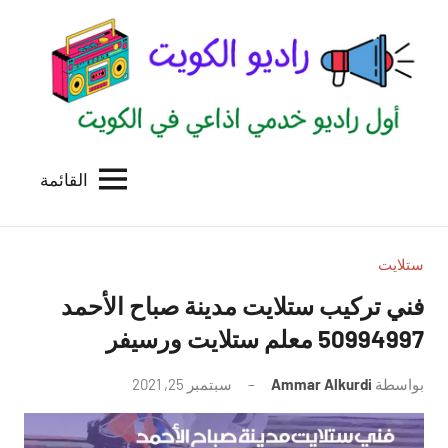
لتجاوز
لى
لمحتوى
القائمة
راديو
اول
منصة
الكويت
اذاعية
للاعلانات
ستلايت
الخدمية
فني تركيب ستلايت مدينة صباح الأحمد
بالكويت
50994997 معلم ستلايت ورسيفر
بواسطة
Ammar Alkurdi
سبتمبر 25, 2021
لا
توجد
تعليقات