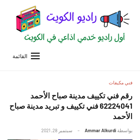
لتجاوز
لى
لمحتوى
القائمة
راديو
اول
منصة
الكويت
اذاعية
للاعلانات
فني مكيفات
الخدمية
رقم فني تكييف مدينة صباح الأحمد
بالكويت
62224041 فني تكييف و تبريد مدينة صباح
الأحمد
بواسطة
Ammar Alkurdi
سبتمبر 28, 2021
لا
توجد