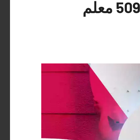
فني تركيب ستلايت الشامية 50994997 معلم