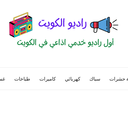
راديو
اول
منصة
الكويت
اذاعية
ة حشرات
سباك
كهربائي
كاميرات
طباخات
غس
للاعلانات
الخدمية
بالكويت