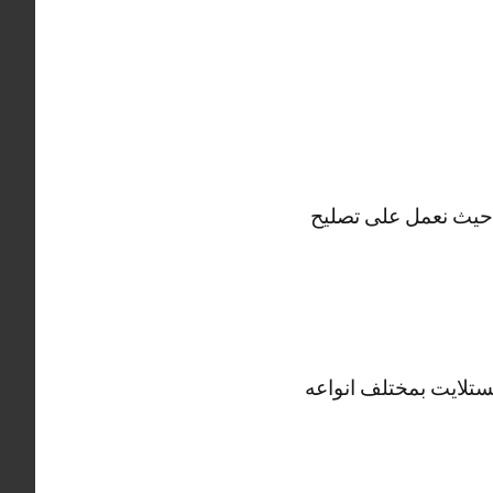
 ستلايت الشامية يعمل في تصليح ستلايت على مدار 24 ساعة حيث نعمل على تصليح
ستلايت بمختلف انواعه