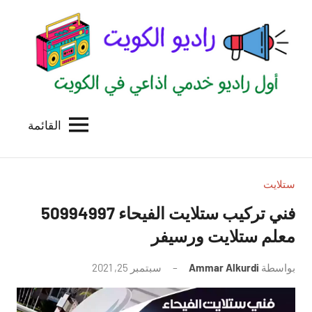
لتجاوز
لى
لمحتوى
القائمة
راديو
اول
منصة
الكويت
اذاعية
للاعلانات
ستلايت
الخدمية
فني تركيب ستلايت الفيحاء 50994997
بالكويت
معلم ستلايت ورسيفر
بواسطة
Ammar Alkurdi
سبتمبر 25, 2021
لا
توجد
تعليقات