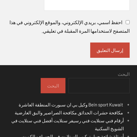
احفظ اسمي، بريدي الإلكتروني، والموقع الإلكتروني في هذا
المتصفح لاستخدامها المرة المقبلة في تعليقي.
البحث
البحث
Bein sport Kuwait وكيل بي ان سبورت المنطقة العاشرة
مكافحة حشرات الحدائق مكافحة الصراصير والبق العارضية
أرقام فني ستلايت فني رسيفر ستلايت أفضل فني ستلايت في
الشويخ السكنية
أسئلة شائعة حول تركيب الستلايت في الجهراء و الكويت