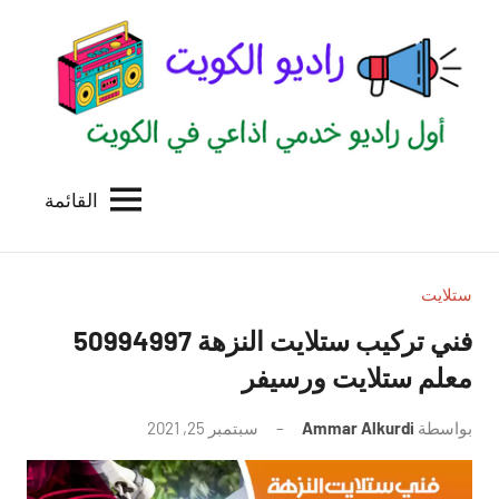
لتجاوز
لى
لمحتوى
القائمة
راديو
اول
منصة
الكويت
اذاعية
للاعلانات
ستلايت
الخدمية
فني تركيب ستلايت النزهة 50994997
بالكويت
معلم ستلايت ورسيفر
بواسطة
Ammar Alkurdi
سبتمبر 25, 2021
لا
توجد
تعليقات