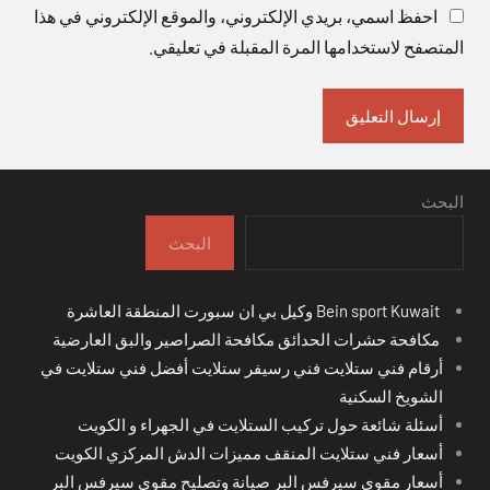
احفظ اسمي، بريدي الإلكتروني، والموقع الإلكتروني في هذا
المتصفح لاستخدامها المرة المقبلة في تعليقي.
البحث
البحث
Bein sport Kuwait وكيل بي ان سبورت المنطقة العاشرة
مكافحة حشرات الحدائق مكافحة الصراصير والبق العارضية
أرقام فني ستلايت فني رسيفر ستلايت أفضل فني ستلايت في
الشويخ السكنية
أسئلة شائعة حول تركيب الستلايت في الجهراء و الكويت
أسعار فني ستلايت المنقف مميزات الدش المركزي الكويت
أسعار مقوي سيرفس البر صيانة وتصليح مقوي سيرفس البر