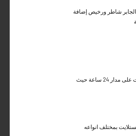
 الجابر شاطر ورخيص إضافة
نقدم لكم افضل فني تركيب ستلايت ضاحية مبارك العبد الله الجابر يعمل في تصليح ستلايت على مدار 24 ساعة حيث
ستلايت بمختلف انواعه