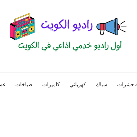
راديو
اول
منصة
الكويت
اذاعية
ة حشرات
سباك
كهربائي
كاميرات
طباخات
غس
للاعلانات
الخدمية
بالكويت