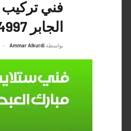
فني تركيب س
الجابر 50994997 معلم ستلايت ورسيفر
بواسطة
Ammar Alkurdi