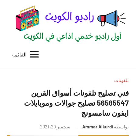
لتجاوز
لى
لمحتوى
القائمة
راديو
اول
منصة
الكويت
اذاعية
للاعلانات
تلفونات
الخدمية
فني تصليح تلفونات أسواق القرين
بالكويت
56585547 تصليح جوالات وموبايلات
ايفون سامسونج
بواسطة
Ammar Alkurdi
سبتمبر 29, 2021
لا
توجد