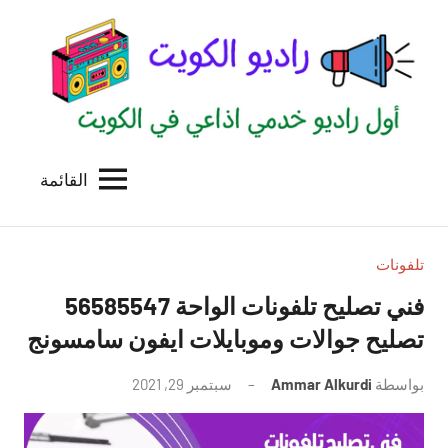
لتجاوز
لى
لمحتوى
القائمة
راديو
اول
منصة
الكويت
اذاعية
للاعلانات
تلفونات
الخدمية
فني تصليح تلفونات الواحة 56585547
بالكويت
تصليح جوالات وموبايلات ايفون سامسونج
بواسطة
Ammar Alkurdi
سبتمبر 29, 2021
لا
توجد
تعليقات