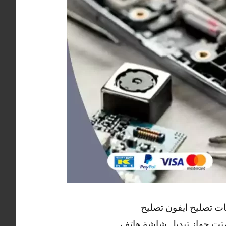
ات تصليح ايفون تصليح
متت جهاز تبديل شاشة هاتف