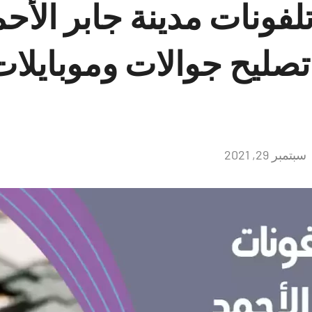
لفونات مدينة جابر الأح
5658554 تصليح جوالات وموبايل
سبتمبر 29, 2021
لا
توجد
تعليقات