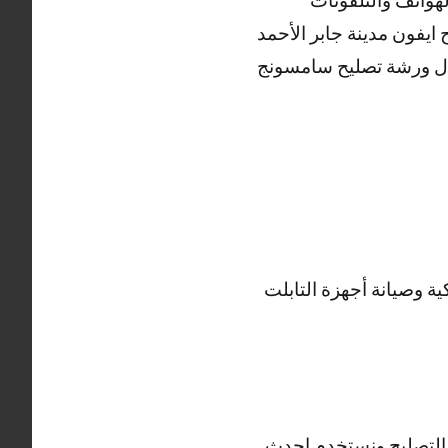
ال ورشة تصليح سامسونج
ة وصيانة أجهزة التابلت
 التصليح ونستخدم احدث