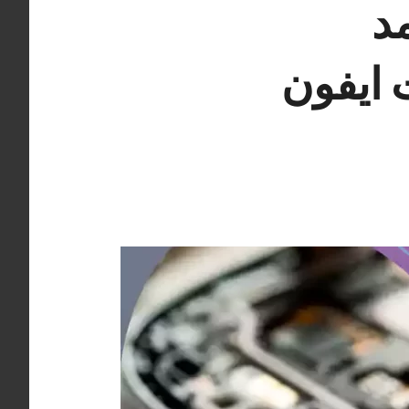
مد
ات ايفون