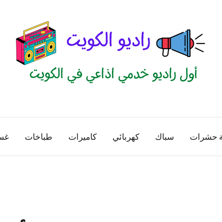
راديو
اول
منصة
الكويت
اذاعية
ة حشرات
سباك
كهربائي
كاميرات
طباخات
غس
للاعلانات
الخدمية
بالكويت