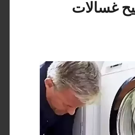
كيفان 98025055 تصليح غسالات