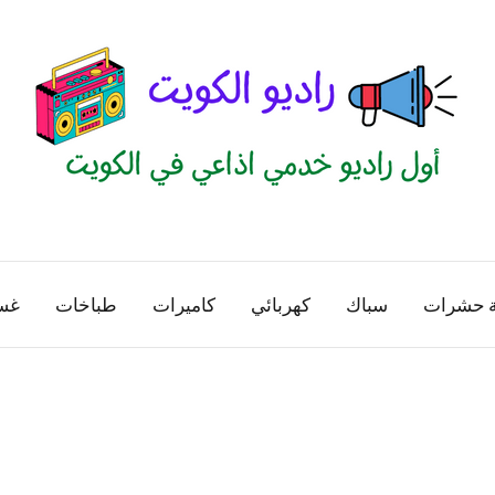
راديو
اول
منصة
الكويت
اذاعية
ة حشرات
سباك
كهربائي
كاميرات
طباخات
غس
للاعلانات
الخدمية
بالكويت