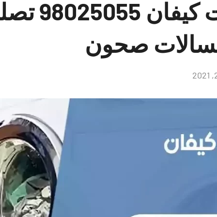
فني غسالات 
غسالات صحون
لا
توجد
تعليقات