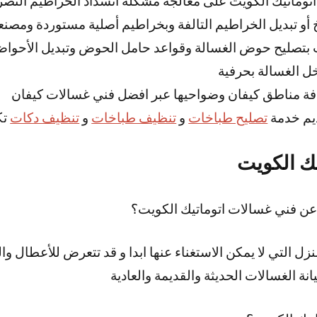
توماتيك الكويت على معالجة مشكلة انسداد الخراطيم التصر
أو تبديل الخراطيم التالفة وبخراطيم أصلية مستوردة ومصنعة
 بتصليح حوض الغسالة وقواعد حامل الحوض وتبديل الأحوا
ل الغسالة بحرفية
فة مناطق كيفان وضواحيها عبر افضل فني غسالات كيفان
يم خدمة
تصليح طباخات
و
تنظيف طباخات
و
تنظيف دكات
تك
ك الكويت
عن فني غسالات اتوماتيك الكويت؟
زل التي لا يمكن الاستغناء عنها ابدا و قد تتعرض للأعطال و
ة الغسالات الحديثة والقديمة والعادية