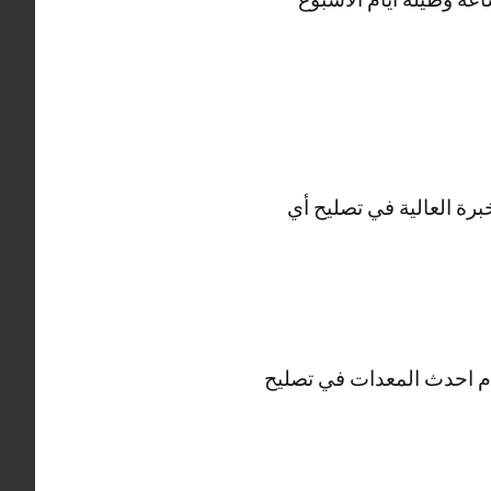
برة العالية في تصليح أي
ديجتال والHD وثلاجات فيستل ونستخدم احدث المعدات في تصليح