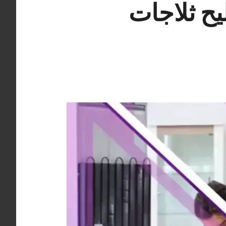
لخيران 98577272 تصليح ثلاجات