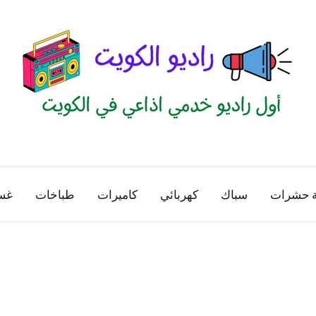
راديو
اول
منصة
الكويت
اذاعية
ة حشرات
سباك
كهربائي
كاميرات
طباخات
غس
للاعلانات
الخدمية
بالكويت