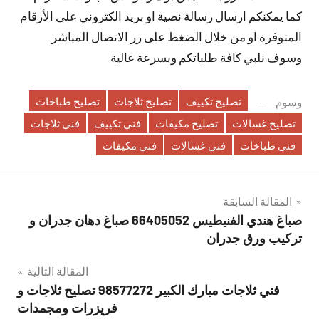
كما يمكنكم ارسال رسالة نصية او بريد الكتروني على الأرقام
المتوفرة او من خلال الضغط على زر الاتصال المباشر
وسوف نلبي كافة طلباتكم وبسرعة عالية
تصليح تكييف
تصليح ثلاجات
تصليح طباخات
وسوم
تصليح غسالات
تصليح مكيفات
فني تكييف
فني ثلاجات
فني طباخات
فني غسالات
فني مكيفات
تصفّح
المقالة السابقة
صباغ هندي الفنيطيس 66405052 صباغ دهان جدران و
المقالات
تركيب ورق جدران
المقالة التالية
فني ثلاجات مبارك الكبير 98577272 تصليح ثلاجات و
فريزرات ومجمدات