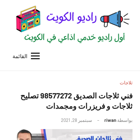
لتجاوز
لى
لمحتوى
القائمة
راديو
اول
منصة
الكويت
اذاعية
للاعلانات
ثلاجات
الخدمية
فني ثلاجات الصديق 98577272 تصليح
بالكويت
ثلاجات و فريزرات ومجمدات
بواسطة
riwan
سبتمبر 28, 2021
لا
توجد
تعليقات