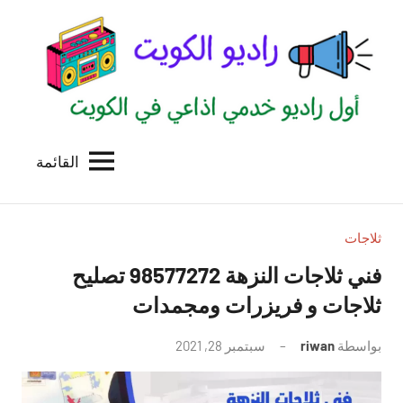
لتجاوز
لى
لمحتوى
القائمة
راديو
اول
منصة
الكويت
اذاعية
للاعلانات
ثلاجات
الخدمية
فني ثلاجات النزهة 98577272 تصليح
بالكويت
ثلاجات و فريزرات ومجمدات
بواسطة
riwan
سبتمبر 28, 2021
لا
توجد
تعليقات