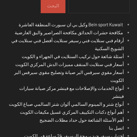
البحث
Bein sport Kuwait وكيل بي ان سبورت المنطقة العاشرة
مكافحة حشرات الحدائق مكافحة الصراصير والبق العارضية
أرقام فني ستلايت فني رسيفر ستلايت أفضل فني ستلايت في
الشويخ السكنية
أسئلة شائعة حول تركيب الستلايت في الجهراء و الكويت
أسعار فني ستلايت المنقف مميزات الدش المركزي الكويت
أسعار مقوي سيرفس البر صيانة وتصليح مقوي سيرفس البر
الكويت
أنواع الخدمات والإصلاحات مع فينشر مركز صيانة سيارات
فينشر
أنواع شتر و المينوم السالمي ألوان شتر السالمي صباغ الكويت
أهم أنواع دكتات التكييف المركزي غسيل مكيفات الكويت
أهم الأسئلة الشائعة حول حداد مظلات الضجيج
اتصل بنا
اختِيار رسيفر جيد برمجة الرسيفر 24 ساعة في الكويت