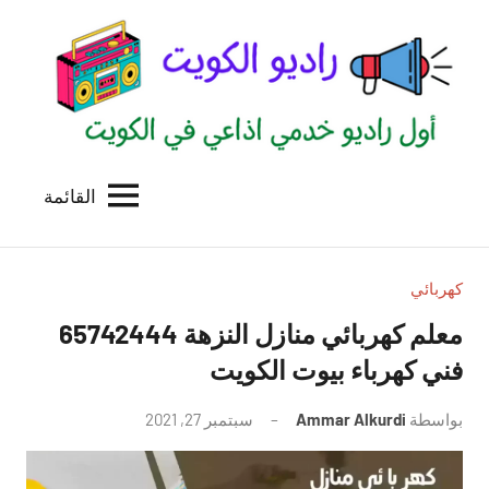
لتجاوز
لى
لمحتوى
القائمة
راديو
اول
منصة
الكويت
اذاعية
للاعلانات
كهربائي
الخدمية
معلم كهربائي منازل النزهة 65742444
بالكويت
فني كهرباء بيوت الكويت
بواسطة
Ammar Alkurdi
سبتمبر 27, 2021
لا
توجد
تعليقات