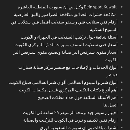
Bein sport Kuwait وكيل بي ان سبورت المنطقة العاشرة
مكافحة حشرات الحدائق مكافحة الصراصير والبق العارضية
أرقام فني ستلايت فني رسيفر ستلايت أفضل فني ستلايت في
الشويخ السكنية
أسئلة شائعة حول تركيب الستلايت في الجهراء و الكويت
أسعار فني ستلايت المنقف مميزات الدش المركزي الكويت
أسعار مقوي سيرفس البر صيانة وتصليح مقوي سيرفس البر
الكويت
أنواع الخدمات والإصلاحات مع فينشر مركز صيانة سيارات
فينشر
أنواع شتر و المينوم السالمي ألوان شتر السالمي صباغ الكويت
أهم أنواع دكتات التكييف المركزي غسيل مكيفات الكويت
أهم الأسئلة الشائعة حول حداد مظلات الضجيج
اتصل بنا
اختِيار رسيفر جيد برمجة الرسيفر 24 ساعة في الكويت
ارقام فنيي تكييف و تبريد في الكويت للتركيب والصيانة
اشتراك باقات بي ان سبورت السعودية فوري