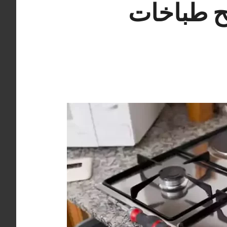
ية 98548488 تصليح طباخات