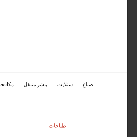
التجاوز
إلى
المحتوى
صباغ
ستلايت
بنشر متنقل
مكافح
طباخات