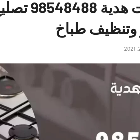
فني طباخات هد
 وتنظيف طباخ
لا
توجد
تعليقات