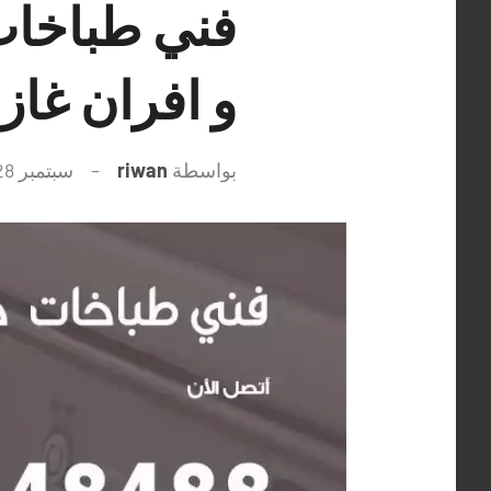
و افران غاز
بواسطة
riwan
سبتمبر 28, 2021