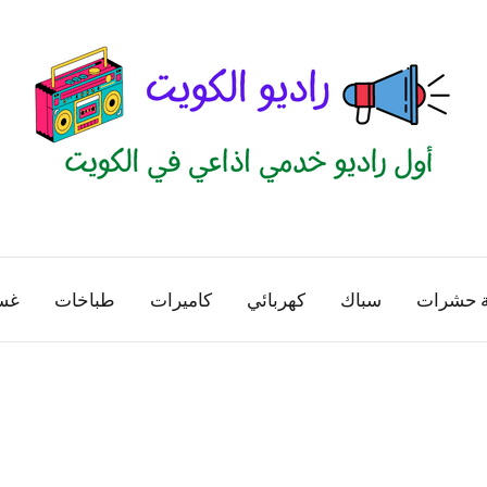
راديو
اول
منصة
الكويت
اذاعية
ة حشرات
سباك
كهربائي
كاميرات
طباخات
غس
للاعلانات
الخدمية
بالكويت