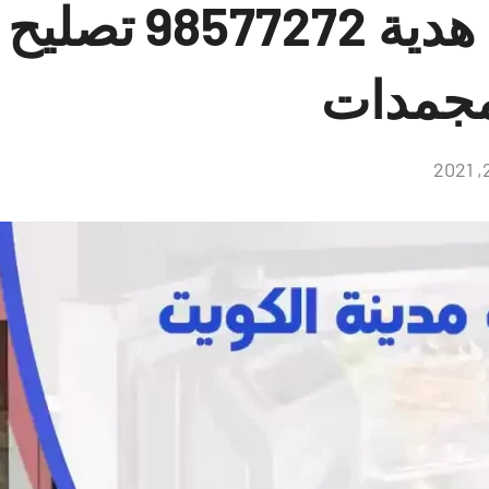
فني ثلاجات هدية 72
مجمدات
لا
توجد
تعليقات