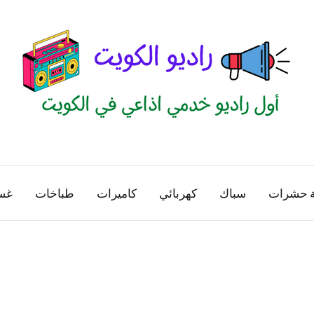
راديو
اول
منصة
الكويت
اذاعية
ة حشرات
سباك
كهربائي
كاميرات
طباخات
غس
للاعلانات
الخدمية
بالكويت