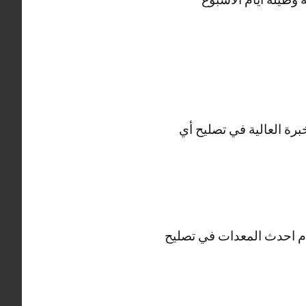
برة العالية في تصليح أي
ديجتال والHD وثلاجات فيستل ونستخدم احدث المعدات في تصليح